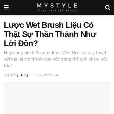
Lược Wet Brush Liệu Có
Thật Sự Thần Thánh Như
Lời Đồn?
Hãy cùng tìm hiểu xem lược Wet Brush có gì tuyệt
vời mà lại trở thành cơn sốt trong thế giới chăm sóc
tóc?
bởi
Thùy Dung
08/09/2024