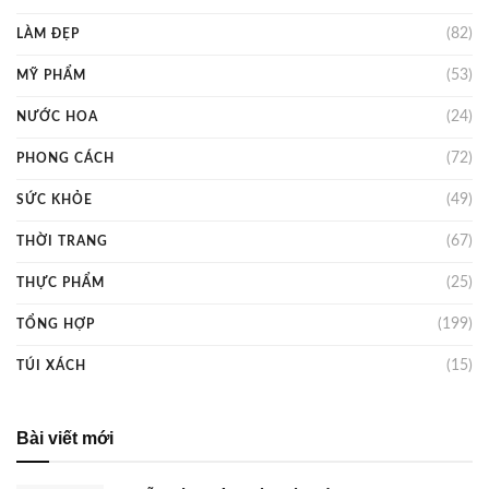
(82)
LÀM ĐẸP
(53)
MỸ PHẨM
(24)
NƯỚC HOA
(72)
PHONG CÁCH
(49)
SỨC KHỎE
(67)
THỜI TRANG
(25)
THỰC PHẨM
(199)
TỔNG HỢP
(15)
TÚI XÁCH
Bài viết mới