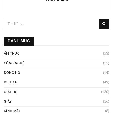
DANH MỤC
(53)
ẨM THỰC
(25)
CÔNG NGHỆ
(14)
ĐỒNG HỒ
(49)
DU LỊCH
(130)
GIẢI TRÍ
(16)
GIÀY
(8)
KÍNH MẮT