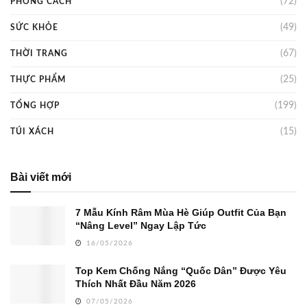
(72)
PHONG CÁCH
(49)
SỨC KHỎE
(67)
THỜI TRANG
(25)
THỰC PHẨM
(199)
TỔNG HỢP
(15)
TÚI XÁCH
Bài viết mới
7 Mẫu Kính Râm Mùa Hè Giúp Outfit Của Bạn
“Nâng Level” Ngay Lập Tức
16/05/2026
Top Kem Chống Nắng “Quốc Dân” Được Yêu
Thích Nhất Đầu Năm 2026
07/05/2026