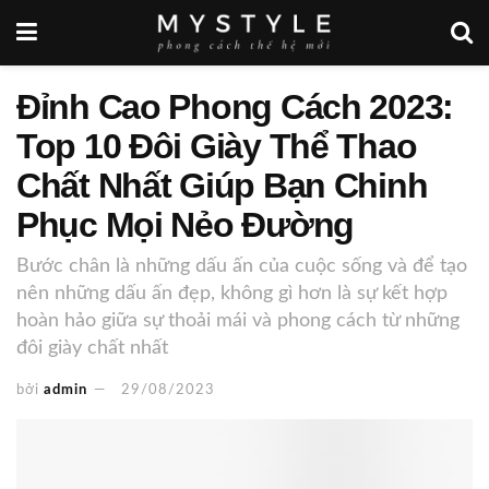
Đỉnh Cao Phong Cách 2023:
Top 10 Đôi Giày Thể Thao
Chất Nhất Giúp Bạn Chinh
Phục Mọi Nẻo Đường
Bước chân là những dấu ấn của cuộc sống và để tạo
nên những dấu ấn đẹp, không gì hơn là sự kết hợp
hoàn hảo giữa sự thoải mái và phong cách từ những
đôi giày chất nhất
bởi
admin
29/08/2023