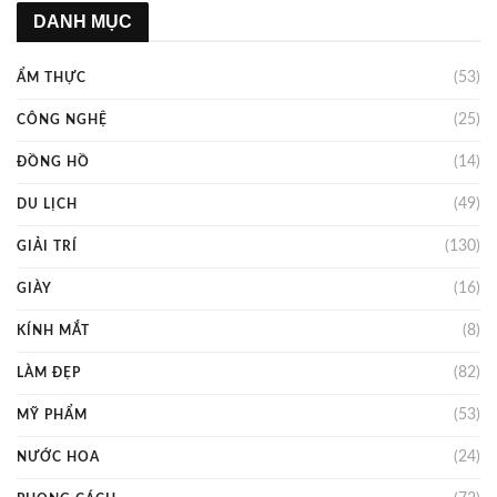
DANH MỤC
(53)
ẨM THỰC
(25)
CÔNG NGHỆ
(14)
ĐỒNG HỒ
(49)
DU LỊCH
(130)
GIẢI TRÍ
(16)
GIÀY
(8)
KÍNH MẮT
(82)
LÀM ĐẸP
(53)
MỸ PHẨM
(24)
NƯỚC HOA