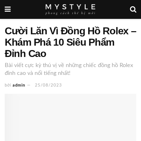
Cười Lăn Vì Đồng Hồ Rolex –
Khám Phá 10 Siêu Phẩm
Đỉnh Cao
Bài viết cực kỳ thú vị về những chiếc đồng hồ Rolex
đỉnh cao và nổi tiếng nhất!
bởi
admin
25/08/2023