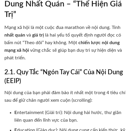
Dung Nhất Quán – “Thể Hiện Giá
Trị”
Mạng xã hội là một cuộc đua marathon về nội dung. Tính
nhất quán
và
giá trị
là hai yếu tố quyết định người đọc có
bấm nút “Theo dõi” hay không. Một
chiến lược nội dung
mạng xã hội
vững chắc sẽ giúp bạn duy trì sự hiện diện và
phát triển.
2.1. Quy Tắc “Ngón Tay Cái” Của Nội Dung
(EEIP)
Nội dung của bạn phải đảm bảo ít nhất một trong 4 tiêu chí
sau để giữ chân người xem cuộn (scrolling):
E
ntertainment (Giải trí): Nội dung hài hước, thư giãn
liên quan đến lĩnh vực của bạn.
E
ducation (Giáo dục): Nội dung cung cấp kiến thức, kỹ