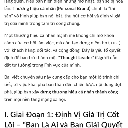
lãng quên. Nếu bạn hiện diện nhưng mờ nhạt, bạn sẽ bị hòa
lẫn.
Thương hiệu cá nhân (Personal Brand)
chính là “tài
sản” vô hình giúp bạn nổi bật, thu hút cơ hội và định vị giá
trị của mình trong tâm trí công chúng.
Một thương hiệu cá nhân mạnh mẽ không chỉ mở khóa
cánh cửa cơ hội làm việc, mà còn tạo dựng niềm tin (trust)
với khách hàng, đối tác, và cộng đồng. Đây là yếu tố quyết
định để bạn trở thành một
“Thought Leader”
(Người dẫn
dắt tư tưởng) trong lĩnh vực của mình.
Bài viết chuyên sâu này cung cấp cho bạn một lộ trình chi
tiết, từ việc khai phá bản thân đến chiến lược nội dung đột
phá, giúp bạn
xây dựng thương hiệu cá nhân thành công
trên mọi nền tảng mạng xã hội.
I. Giai Đoạn 1: Định Vị Giá Trị Cốt
Lõi – “Bạn Là Ai và Bạn Giải Quyết