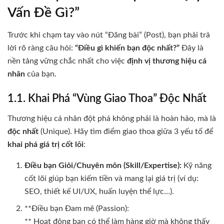
Vấn Đề Gì?”
Trước khi chạm tay vào nút “Đăng bài” (Post), bạn phải trả
lời rõ ràng câu hỏi:
“Điều gì khiến bạn độc nhất?”
Đây là
nền tảng vững chắc nhất cho việc
định vị thương hiệu cá
nhân
của bạn.
1.1. Khai Phá “Vùng Giao Thoa” Độc Nhất
Thương hiệu cá nhân đột phá không phải là hoàn hảo, mà là
độc nhất
(Unique). Hãy tìm điểm giao thoa giữa 3 yếu tố để
khai phá giá trị cốt lõi
:
Điều bạn Giỏi/Chuyên môn (Skill/Expertise):
Kỹ năng
cốt lõi giúp bạn kiếm tiền và mang lại giá trị (ví dụ:
SEO, thiết kế UI/UX, huấn luyện thể lực…).
**Điều bạn Đam mê (Passion):
** Hoạt động bạn có thể làm hàng giờ mà không thấy