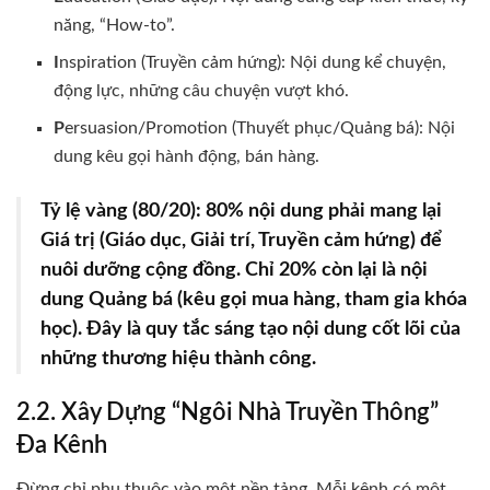
năng, “How-to”.
I
nspiration (Truyền cảm hứng): Nội dung kể chuyện,
động lực, những câu chuyện vượt khó.
P
ersuasion/Promotion (Thuyết phục/Quảng bá): Nội
dung kêu gọi hành động, bán hàng.
Tỷ lệ vàng (80/20):
80% nội dung phải mang lại
Giá trị
(Giáo dục, Giải trí, Truyền cảm hứng) để
nuôi dưỡng cộng đồng. Chỉ 20% còn lại là nội
dung
Quảng bá
(kêu gọi mua hàng, tham gia khóa
học). Đây là
quy tắc sáng tạo nội dung
cốt lõi của
những thương hiệu thành công.
2.2. Xây Dựng “Ngôi Nhà Truyền Thông”
Đa Kênh
Đừng chỉ phụ thuộc vào một nền tảng. Mỗi kênh có một