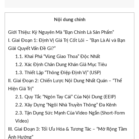
Nội dung chính
Giới Thiệu: Kỷ Nguyên Mà “Bạn Chính Là Sản Phẩm”
I. Giai Đoạn 1: Định Vị Giá Trị Cốt Lõi – “Bạn Là Ai và Bạn
Giải Quyết Vấn Đề Gì?”
1.1. Khai Phá “Vùng Giao Thoa” Độc Nhất
1.2. Xác Định Chân Dung Khán Giả Mục Tiêu
1.3. Thiết Lập “Thông Điệp Định Vị” (USP)
II. Giai Đoạn 2: Chiến Lược Nội Dung Nhất Quán – “Thể
Hiện Giá Trị”
2.1. Quy Tắc “Ngón Tay Cái” Của Nội Dung (EEIP)
2.2. Xây Dựng “Ngôi Nhà Truyền Thông” Đa Kênh
2.3. Tận Dụng Sức Mạnh Của Video Ngắn (Short-Form
Video)
III. Giai Đoạn 3: Tối Ưu Hóa & Tương Tác – “Mở Rộng Tầm
Ảnh Hưởng”