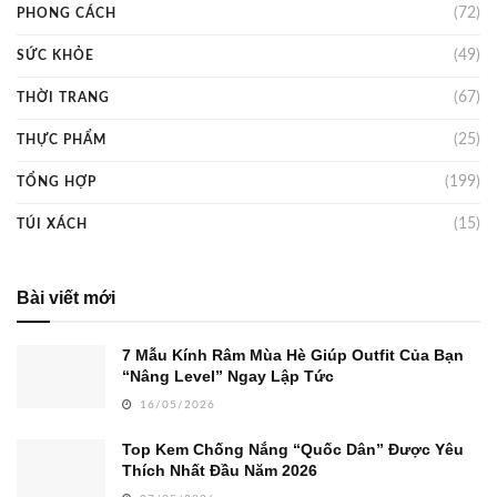
(72)
PHONG CÁCH
(49)
SỨC KHỎE
(67)
THỜI TRANG
(25)
THỰC PHẨM
(199)
TỔNG HỢP
(15)
TÚI XÁCH
Bài viết mới
7 Mẫu Kính Râm Mùa Hè Giúp Outfit Của Bạn
“Nâng Level” Ngay Lập Tức
16/05/2026
Top Kem Chống Nắng “Quốc Dân” Được Yêu
Thích Nhất Đầu Năm 2026