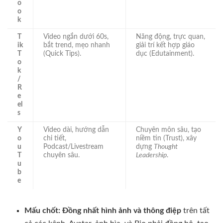
o
o
k
T
Video ngắn dưới 60s,
Năng động, trực quan,
ik
bắt trend, mẹo nhanh
giải trí kết hợp giáo
T
(Quick Tips).
dục (Edutainment).
o
k
/
R
e
el
s
Y
Video dài, hướng dẫn
Chuyên môn sâu, tạo
o
chi tiết,
niềm tin (Trust), xây
u
Podcast/Livestream
dựng
Thought
T
chuyên sâu.
Leadership
.
u
b
e
Mấu chốt:
Đồng nhất hình ảnh và thông điệp
trên tất