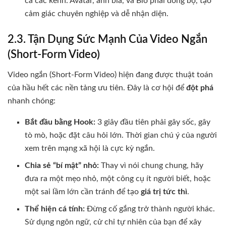
cả các kênh. Avatar, ảnh bìa, và Bio phải đồng bộ, tạo
cảm giác chuyên nghiệp và dễ nhận diện.
2.3. Tận Dụng Sức Mạnh Của Video Ngắn
(Short-Form Video)
Video ngắn (Short-Form Video) hiện đang được thuật toán
của hầu hết các nền tảng ưu tiên. Đây là cơ hội để
đột phá
nhanh chóng:
Bắt đầu bằng Hook:
3 giây đầu tiên phải gây sốc, gây
tò mò, hoặc đặt câu hỏi lớn. Thời gian chú ý của người
xem trên mạng xã hội là cực kỳ ngắn.
Chia sẻ “bí mật” nhỏ:
Thay vì nói chung chung, hãy
đưa ra một mẹo nhỏ, một công cụ ít người biết, hoặc
một sai lầm lớn cần tránh để tạo
giá trị tức thì
.
Thể hiện cá tính:
Đừng cố gắng trở thành người khác.
Sử dụng ngôn ngữ, cử chỉ tự nhiên của bạn để xây