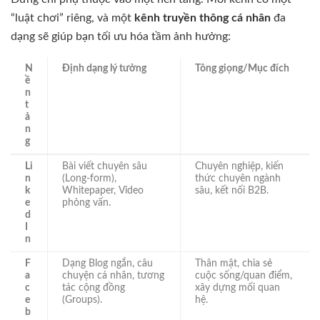
“luật chơi” riêng, và một
kênh truyền thông cá nhân
đa
dạng sẽ giúp bạn tối ưu hóa tầm ảnh hưởng:
N
Định dạng lý tưởng
Tông giọng/Mục đích
ề
n
t
ả
n
g
Li
Bài viết chuyên sâu
Chuyên nghiệp, kiến
n
(Long-form),
thức chuyên ngành
k
Whitepaper, Video
sâu, kết nối B2B.
e
phỏng vấn.
d
I
n
F
Dạng Blog ngắn, câu
Thân mật, chia sẻ
a
chuyện cá nhân, tương
cuộc sống/quan điểm,
c
tác cộng đồng
xây dựng mối quan
e
(Groups).
hệ.
b