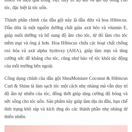
tóc, đặc biệt là tóc uốn.
Thành phần chính của dầu gội này là dầu dừa và hoa Hibiscus.
Dầu dừa là một nguồn dưỡng chất giàu axit béo và vitamin E,
giúp nuôi dưỡng và bổ sung độ ẩm cho tóc, từ đó làm cho tóc
mềm mại và óng ả hơn. Hoa Hibiscus chứa các hoạt chất chống
oxi hóa và axit alpha hydroxy (AHA), giúp làm mịn và tăng
cường sức đề kháng cho tóc, cũng như bảo vệ tóc khỏi tác động
của môi trường bên ngoài.
Công dụng chính của dầu gội SheaMoisture Coconut & Hibiscus
Curl & Shine là làm sạch tóc một cách nhẹ nhàng mà vẫn duy trì
độ ẩm tự nhiên của tóc, đồng thời giúp tăng cường độ bóng và
sức sống cho tóc uốn. Sản phẩm này giúp làm dịu da đầu, hạn chế
tình trạng khô ráp và kích ứng do các thành phần nhẹ nhàng từ
thiên nhiên.