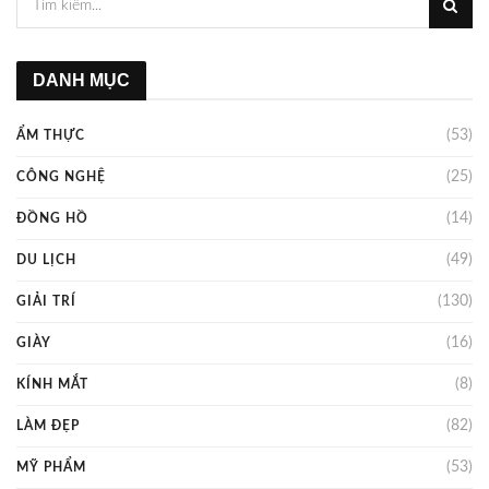
DANH MỤC
(53)
ẨM THỰC
(25)
CÔNG NGHỆ
(14)
ĐỒNG HỒ
(49)
DU LỊCH
(130)
GIẢI TRÍ
(16)
GIÀY
(8)
KÍNH MẮT
(82)
LÀM ĐẸP
(53)
MỸ PHẨM