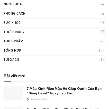
(24)
NƯỚC HOA
(72)
PHONG CÁCH
(49)
SỨC KHỎE
(67)
THỜI TRANG
(25)
THỰC PHẨM
(199)
TỔNG HỢP
(15)
TÚI XÁCH
Bài viết mới
7 Mẫu Kính Râm Mùa Hè Giúp Outfit Của Bạn
“Nâng Level” Ngay Lập Tức
16/05/2026