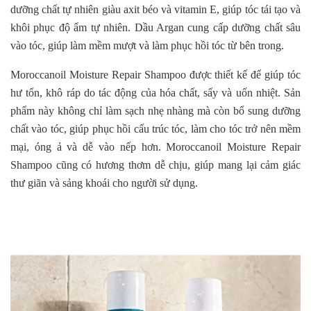
dưỡng chất tự nhiên giàu axit béo và vitamin E, giúp tóc tái tạo và
khôi phục độ ẩm tự nhiên. Dầu Argan cung cấp dưỡng chất sâu
vào tóc, giúp làm mềm mượt và làm phục hồi tóc từ bên trong.
Moroccanoil Moisture Repair Shampoo được thiết kế để giúp tóc
hư tổn, khô ráp do tác động của hóa chất, sấy và uốn nhiệt. Sản
phẩm này không chỉ làm sạch nhẹ nhàng mà còn bổ sung dưỡng
chất vào tóc, giúp phục hồi cấu trúc tóc, làm cho tóc trở nên mềm
mại, óng ả và dễ vào nếp hơn. Moroccanoil Moisture Repair
Shampoo cũng có hương thơm dễ chịu, giúp mang lại cảm giác
thư giãn và sảng khoái cho người sử dụng.