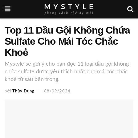
Top 11 Dầu Gội Không Chứa
Sulfate Cho Mái Tóc Chắc
Khoẻ
Mystyle sẽ gợi ý cho bạn đọc 11 loại dầu gội không
chứa sulfate được yêu thích nhất cho mái tóc chắc
khoẻ từ sâu bên trong.
bởi
Thùy Dung
08/09/2024