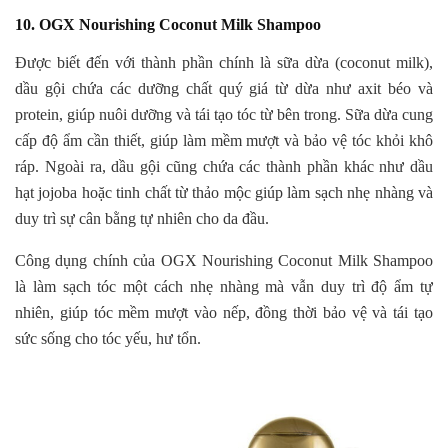
10. OGX Nourishing Coconut Milk Shampoo
Được biết đến với thành phần chính là sữa dừa (coconut milk),
dầu gội chứa các dưỡng chất quý giá từ dừa như axit béo và
protein, giúp nuôi dưỡng và tái tạo tóc từ bên trong. Sữa dừa cung
cấp độ ẩm cần thiết, giúp làm mềm mượt và bảo vệ tóc khỏi khô
ráp. Ngoài ra, dầu gội cũng chứa các thành phần khác như dầu
hạt jojoba hoặc tinh chất từ thảo mộc giúp làm sạch nhẹ nhàng và
duy trì sự cân bằng tự nhiên cho da đầu.
Công dụng chính của OGX Nourishing Coconut Milk Shampoo
là làm sạch tóc một cách nhẹ nhàng mà vẫn duy trì độ ẩm tự
nhiên, giúp tóc mềm mượt vào nếp, đồng thời bảo vệ và tái tạo
sức sống cho tóc yếu, hư tổn.