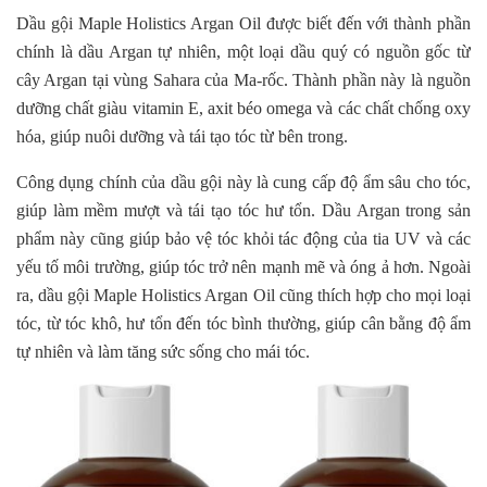
Dầu gội Maple Holistics Argan Oil được biết đến với thành phần
chính là dầu Argan tự nhiên, một loại dầu quý có nguồn gốc từ
cây Argan tại vùng Sahara của Ma-rốc. Thành phần này là nguồn
dưỡng chất giàu vitamin E, axit béo omega và các chất chống oxy
hóa, giúp nuôi dưỡng và tái tạo tóc từ bên trong.
Công dụng chính của dầu gội này là cung cấp độ ẩm sâu cho tóc,
giúp làm mềm mượt và tái tạo tóc hư tổn. Dầu Argan trong sản
phẩm này cũng giúp bảo vệ tóc khỏi tác động của tia UV và các
yếu tố môi trường, giúp tóc trở nên mạnh mẽ và óng ả hơn. Ngoài
ra, dầu gội Maple Holistics Argan Oil cũng thích hợp cho mọi loại
tóc, từ tóc khô, hư tổn đến tóc bình thường, giúp cân bằng độ ẩm
tự nhiên và làm tăng sức sống cho mái tóc.