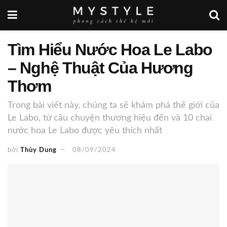
Tìm Hiểu Nước Hoa Le Labo
– Nghệ Thuật Của Hương
Thơm
Trong bài viết này, chúng ta sẽ khám phá thế giới của
Le Labo, từ câu chuyện thương hiệu đến và 10 chai
nước hoa Le Labo được yêu thích nhất
bởi
Thùy Dung
08/09/2024