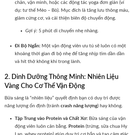
chân, vặn mình, hoặc các động tác yoga đơn giản (ví
dụ: tư thế Mèo – Bò). Mục đích là tăng lưu thông máu,
giảm cứng cơ, và cải thiện biên độ chuyển động.
Gợi ý:
5 phút di chuyển nhẹ nhàng.
Đi Bộ Ngắn:
Một vận động viên ưu tú sẽ luôn có một
khoảng thời gian đi bộ nhẹ để tăng nhịp tim dần dần
và hít thở không khí trong lành.
2. Dinh Dưỡng Thông Minh: Nhiên Liệu
Vàng Cho Cơ Thể Vận Động
Bữa sáng là “nhiên liệu” quyết định bạn có duy trì được
năng lượng ổn định (tránh
crash năng lượng
) hay không.
Tập Trung vào Protein và Chất Xơ:
Bữa sáng của vận
động viên luôn cân bằng.
Protein
(trứng, sữa chua Hy
Lạp, whey protein) giúp duy trì cơ bắp và tạo cảm giác