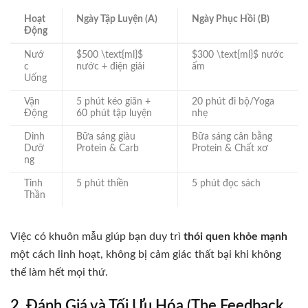
Hoạt
Ngày Tập Luyện (A)
Ngày Phục Hồi (B)
Động
Nướ
$500 \text{ml}$
$300 \text{ml}$
nước
c
nước + điện giải
ấm
Uống
Vận
5 phút kéo giãn +
20 phút đi bộ/Yoga
Động
60 phút tập luyện
nhẹ
Dinh
Bữa sáng giàu
Bữa sáng cân bằng
Dưỡ
Protein & Carb
Protein & Chất xơ
ng
Tinh
5 phút thiền
5 phút đọc sách
Thần
Việc có khuôn mẫu giúp bạn duy trì
thói quen khỏe mạnh
một cách linh hoạt, không bị cảm giác thất bại khi không
thể làm hết mọi thứ.
2. Đánh Giá và Tối Ưu Hóa (The Feedback