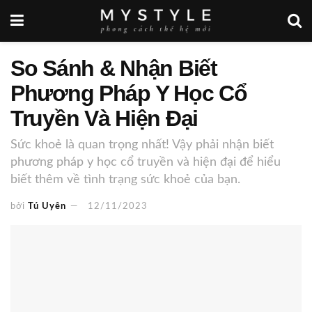
So Sánh & Nhận Biết
Phương Pháp Y Học Cổ
Truyền Và Hiện Đại
Sức khoẻ là quan trọng nhất! Vậy phải nhận biết
phương pháp y học cổ truyền và hiện đại để hiểu
biết thêm về tình trạng sức khoẻ của bạn.
bởi
Tú Uyên
12/11/2023