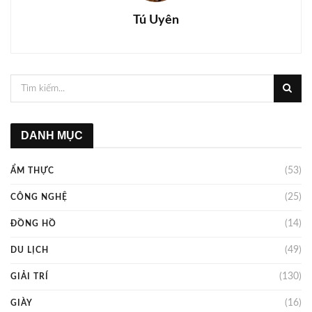
Tú Uyên
DANH MỤC
(53)
ẨM THỰC
(25)
CÔNG NGHỆ
(14)
ĐỒNG HỒ
(49)
DU LỊCH
(130)
GIẢI TRÍ
(16)
GIÀY