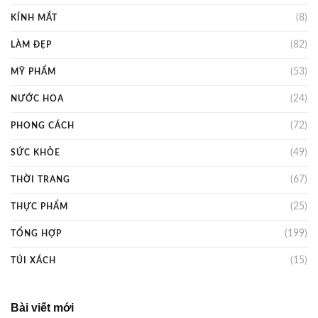
(8)
KÍNH MẮT
(82)
LÀM ĐẸP
(53)
MỸ PHẨM
(24)
NƯỚC HOA
(72)
PHONG CÁCH
(49)
SỨC KHỎE
(67)
THỜI TRANG
(25)
THỰC PHẨM
(199)
TỔNG HỢP
(15)
TÚI XÁCH
Bài viết mới