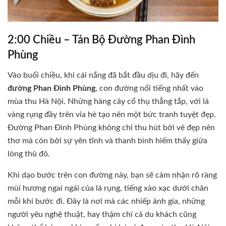
2:00 Chiều – Tản Bộ Đường Phan Đình
Phùng
Vào buổi chiều, khi cái nắng đã bắt đầu dịu đi, hãy đến
đường Phan Đình Phùng
, con đường nổi tiếng nhất vào
mùa thu Hà Nội. Những hàng cây cổ thụ thẳng tắp, với lá
vàng rụng đầy trên vỉa hè tạo nên một bức tranh tuyệt đẹp.
Đường Phan Đình Phùng không chỉ thu hút bởi vẻ đẹp nên
thơ mà còn bởi sự yên tĩnh và thanh bình hiếm thấy giữa
lòng thủ đô.
Khi dạo bước trên con đường này, bạn sẽ cảm nhận rõ ràng
mùi hương ngai ngái của lá rụng, tiếng xào xạc dưới chân
mỗi khi bước đi. Đây là nơi mà các nhiếp ảnh gia, những
người yêu nghệ thuật, hay thậm chí cả du khách cũng