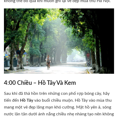
không thể bỏ qua khi muốn ghi lại vẻ đẹp mùa thu Hà Nội.
4:00 Chiều – Hồ Tây Và Kem
Sau khi đã thả hồn trên những con phố rợp bóng cây, hãy
tiến đến
Hồ Tây
vào buổi chiều muộn. Hồ Tây vào mùa thu
mang một vẻ đẹp lãng mạn khó cưỡng. Mặt hồ yên ả, sóng
nước lăn tăn dưới ánh nắng chiều nhẹ nhàng tạo nên không