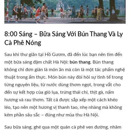
8:00 Sáng – Bữa Sáng Với Bún Thang Và Ly
Cà Phê Nóng
Sau khi thư giãn tại Hồ Gươm, đã đến lúc bạn nên tìm đến
một bữa sáng đậm chất Hà Nội:
bún thang
. Bún thang
không chỉ đơn giản là món ăn mà còn là một tác phẩm nghệ
thuật trong ẩm thực. Món bún này đòi hỏi sự tinh tế trong
từng nguyên liệu, từ nước dùng thơm ngọt, trong vắt cho
đến sự kết hợp của giò lụa, trứng thái chỉ, thịt gà, nấm
hương và rau thơm. Tất cả được sắp xếp một cách khéo
léo, tạo nên một hương vị thanh tao, nhẹ nhàng mà không
kém phần sâu sắc – đúng như mùa thu Hà Nội.
Sau bữa sáng, ghé qua một quán cà phê ven đường, nhâm