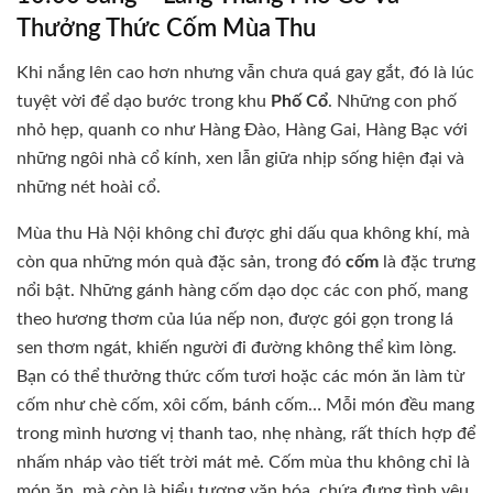
Thưởng Thức Cốm Mùa Thu
Khi nắng lên cao hơn nhưng vẫn chưa quá gay gắt, đó là lúc
tuyệt vời để dạo bước trong khu
Phố Cổ
. Những con phố
nhỏ hẹp, quanh co như Hàng Đào, Hàng Gai, Hàng Bạc với
những ngôi nhà cổ kính, xen lẫn giữa nhịp sống hiện đại và
những nét hoài cổ.
Mùa thu Hà Nội không chỉ được ghi dấu qua không khí, mà
còn qua những món quà đặc sản, trong đó
cốm
là đặc trưng
nổi bật. Những gánh hàng cốm dạo dọc các con phố, mang
theo hương thơm của lúa nếp non, được gói gọn trong lá
sen thơm ngát, khiến người đi đường không thể kìm lòng.
Bạn có thể thưởng thức cốm tươi hoặc các món ăn làm từ
cốm như chè cốm, xôi cốm, bánh cốm… Mỗi món đều mang
trong mình hương vị thanh tao, nhẹ nhàng, rất thích hợp để
nhấm nháp vào tiết trời mát mẻ. Cốm mùa thu không chỉ là
món ăn, mà còn là biểu tượng văn hóa, chứa đựng tình yêu