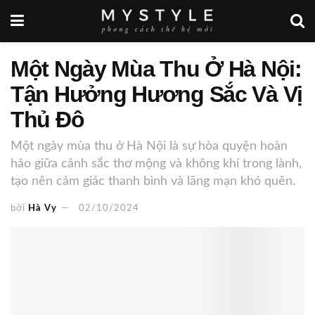
Một Ngày Mùa Thu Ở Hà Nội:
Tận Hưởng Hương Sắc Và Vị
Thủ Đô
Một ngày mùa thu ở Hà Nội là sự hòa quyện hoàn
hảo giữa cảnh sắc thơ mộng và không khí trong lành,
tạo nên cảm giác thanh bình và lãng mạn khó quên.
bởi
Hà Vy
02/10/2024