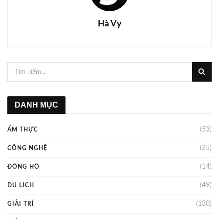
Hà Vy
DANH MỤC
(53)
ẨM THỰC
(25)
CÔNG NGHỆ
(14)
ĐỒNG HỒ
(49)
DU LỊCH
(130)
GIẢI TRÍ