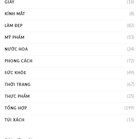
(16)
GIÀY
(8)
KÍNH MẮT
(82)
LÀM ĐẸP
(53)
MỸ PHẨM
(24)
NƯỚC HOA
(72)
PHONG CÁCH
(49)
SỨC KHỎE
(67)
THỜI TRANG
(25)
THỰC PHẨM
(199)
TỔNG HỢP
(15)
TÚI XÁCH