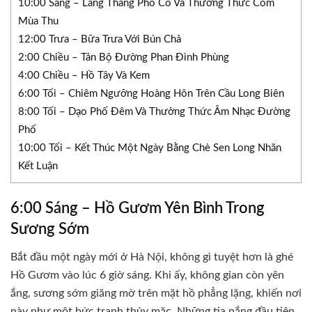
10:00 Sáng – Lang Thang Phố Cổ Và Thưởng Thức Cốm
Mùa Thu
12:00 Trưa – Bữa Trưa Với Bún Chả
2:00 Chiều – Tản Bộ Đường Phan Đình Phùng
4:00 Chiều – Hồ Tây Và Kem
6:00 Tối – Chiêm Ngưỡng Hoàng Hôn Trên Cầu Long Biên
8:00 Tối – Dạo Phố Đêm Và Thưởng Thức Âm Nhạc Đường
Phố
10:00 Tối – Kết Thúc Một Ngày Bằng Chè Sen Long Nhãn
Kết Luận
6:00 Sáng – Hồ Gươm Yên Bình Trong
Sương Sớm
Bắt đầu một ngày mới ở Hà Nội, không gì tuyệt hơn là ghé
Hồ Gươm vào lúc 6 giờ sáng. Khi ấy, không gian còn yên
ắng, sương sớm giăng mờ trên mặt hồ phẳng lặng, khiến nơi
này như một bức tranh thủy mặc. Những tia nắng đầu tiên