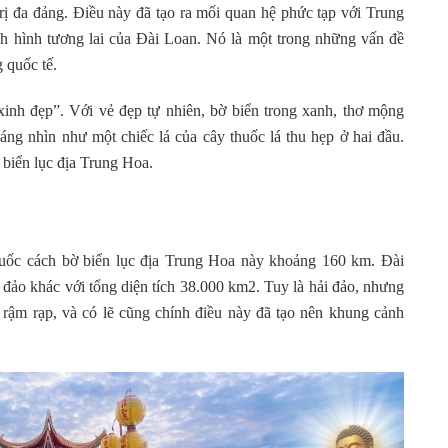
 trị đa đảng. Điều này đã tạo ra mối quan hệ phức tạp với Trung
nh hình tương lai của Đài Loan. Nó là một trong những vấn đề
 quốc tế.
inh đẹp”. Với vẻ đẹp tự nhiên, bờ biển trong xanh, thơ mộng
áng nhìn như một chiếc lá của cây thuốc lá thu hẹp ở hai đầu.
biển lục địa Trung Hoa.
ốc cách bờ biển lục địa Trung Hoa này khoảng 160 km. Đài
ảo khác với tổng diện tích 38.000 km2. Tuy là hải đảo, nhưng
y rậm rạp, và có lẽ cũng chính điều này đã tạo nên khung cảnh