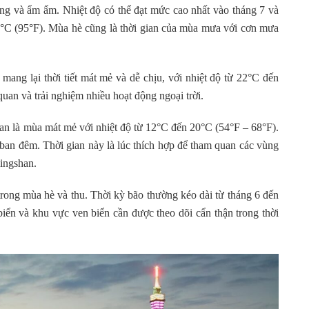
g và ẩm ẩm. Nhiệt độ có thể đạt mức cao nhất vào tháng 7 và
35°C (95°F). Mùa hè cũng là thời gian của mùa mưa với cơn mưa
ang lại thời tiết mát mẻ và dễ chịu, với nhiệt độ từ 22°C đến
uan và trải nghiệm nhiều hoạt động ngoại trời.
 là mùa mát mẻ với nhiệt độ từ 12°C đến 20°C (54°F – 68°F).
 ban đêm. Thời gian này là lúc thích hợp để tham quan các vùng
mingshan.
rong mùa hè và thu. Thời kỳ bão thường kéo dài từ tháng 6 đến
iển và khu vực ven biển cần được theo dõi cẩn thận trong thời