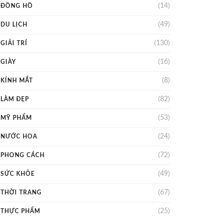
(14)
ĐỒNG HỒ
(49)
DU LỊCH
(130)
GIẢI TRÍ
(16)
GIÀY
(8)
KÍNH MẮT
(82)
LÀM ĐẸP
(53)
MỸ PHẨM
(24)
NƯỚC HOA
(72)
PHONG CÁCH
(49)
SỨC KHỎE
(67)
THỜI TRANG
(25)
THỰC PHẨM