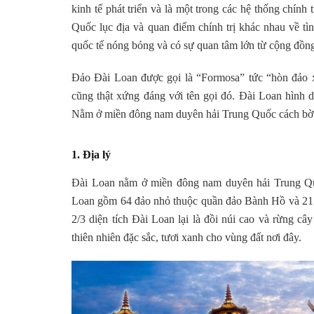
kinh tế phát triển và là một trong các hệ thống chính
Quốc lục địa và quan điểm chính trị khác nhau về tì
quốc tế nóng bỏng và có sự quan tâm lớn từ cộng đồng
Đảo Đài Loan được gọi là “Formosa” tức “hòn đảo x
cũng thật xứng đáng với tên gọi đó. Đài Loan hình d
Nằm ở miền đông nam duyên hải Trung Quốc cách bờ 
1. Địa lý
Đài Loan nằm ở miền đông nam duyên hải Trung Qu
Loan gồm 64 đảo nhỏ thuộc quần đảo Bành Hồ và 21 đ
2/3 diện tích Đài Loan lại là đồi núi cao và rừng câ
thiên nhiên đặc sắc, tươi xanh cho vùng đất nơi đây.