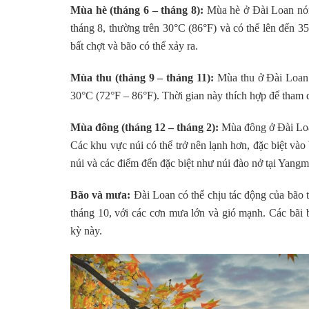
Mùa hè (tháng 6 – tháng 8):
Mùa hè ở Đài Loan nón
tháng 8, thường trên 30°C (86°F) và có thể lên đến 
bất chợt và bão có thể xảy ra.
Mùa thu (tháng 9 – tháng 11):
Mùa thu ở Đài Loan m
30°C (72°F – 86°F). Thời gian này thích hợp để tham q
Mùa đông (tháng 12 – tháng 2):
Mùa đông ở Đài Loan
Các khu vực núi có thể trở nên lạnh hơn, đặc biệt vào
núi và các điểm đến đặc biệt như núi đào nở tại Yang
Bão và mưa:
Đài Loan có thể chịu tác động của bão t
tháng 10, với các cơn mưa lớn và gió mạnh. Các bãi b
kỳ này.