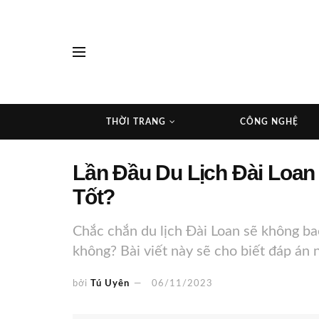
THỜI TRANG
CÔNG NGHỆ
Lần Đầu Du Lịch Đài Loan
Tốt?
Chắc chắn du lịch Đài Loan sẽ không bao
không? Bài viết này sẽ cho biết đáp án n
bởi
Tú Uyên
06/11/2023