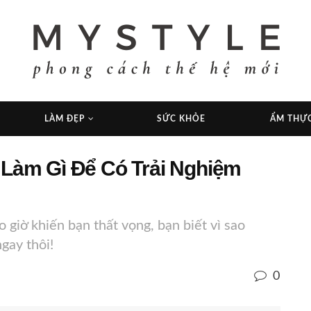
LÀM ĐẸP
SỨC KHỎE
ẨM THỰ
 Làm Gì Để Có Trải Nghiệm
 giờ khiến bạn thất vọng, bạn biết vì sao
gay thôi!
0