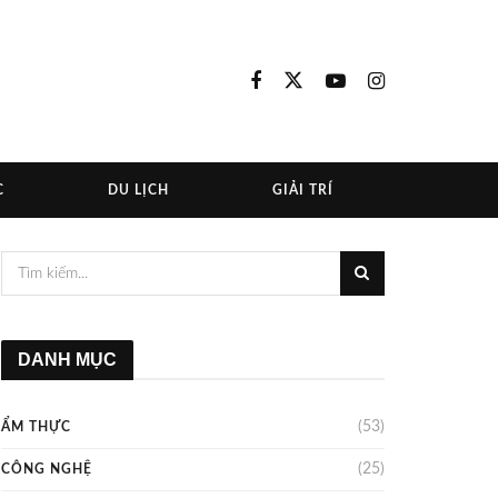
C
DU LỊCH
GIẢI TRÍ
DANH MỤC
(53)
ẨM THỰC
(25)
CÔNG NGHỆ