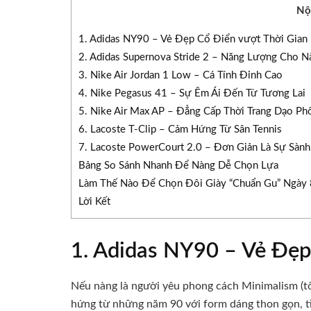
Nộ
1. Adidas NY90 – Vẻ Đẹp Cổ Điển vượt Thời Gian
2. Adidas Supernova Stride 2 – Năng Lượng Cho 
3. Nike Air Jordan 1 Low – Cá Tính Đỉnh Cao
4. Nike Pegasus 41 – Sự Êm Ái Đến Từ Tương Lai
5. Nike Air Max AP – Đẳng Cấp Thời Trang Dạo Ph
6. Lacoste T-Clip – Cảm Hứng Từ Sân Tennis
7. Lacoste PowerCourt 2.0 – Đơn Giản Là Sự Sành
Bảng So Sánh Nhanh Để Nàng Dễ Chọn Lựa
Làm Thế Nào Để Chọn Đôi Giày “Chuẩn Gu” Ngày
Lời Kết
1. Adidas NY90 – Vẻ Đẹp
Nếu nàng là người yêu phong cách Minimalism (tố
hứng từ những năm 90 với form dáng thon gọn, ti