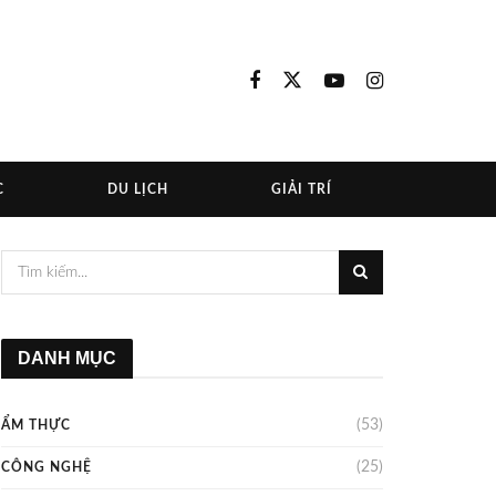
C
DU LỊCH
GIẢI TRÍ
DANH MỤC
(53)
ẨM THỰC
(25)
CÔNG NGHỆ