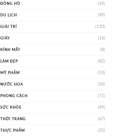
(14)
ĐỒNG HỒ
(49)
DU LỊCH
(130)
GIẢI TRÍ
(16)
GIÀY
(8)
KÍNH MẮT
(82)
LÀM ĐẸP
(53)
MỸ PHẨM
(24)
NƯỚC HOA
(72)
PHONG CÁCH
(49)
SỨC KHỎE
(67)
THỜI TRANG
(25)
THỰC PHẨM