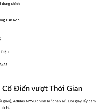
i dung chính
Nàng Bận Rộn
ố
 Điệu
 8/3?
 Cổ Điển vượt Thời Gian
i giản),
Adidas NY90
chính là “chân ái”. Đôi giày lấy cảm
nh tế.