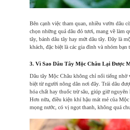
Bên cạnh việc tham quan, nhiều vườn dâu còn
chọn những quả dâu đỏ tươi, mang về làm q
tây, bánh dâu tây hay mứt dâu tây. Đây là mộ
khách, đặc biệt là các gia đình và nhóm bạn t
3.
Vì Sao Dâu Tây Mộc Châu Lại Được 
Dâu tây Mộc Châu không chỉ nổi tiếng nhờ v
biệt từ người nông dân nơi đây. Trái dâu đ
hóa chất hay thuốc trừ sâu, giúp giữ nguyên
Hơn nữa, điều kiện khí hậu mát mẻ của Mộc
mọng nước, có vị ngọt thanh, không quá ch