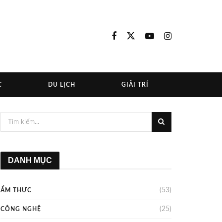
C
DU LỊCH
GIẢI TRÍ
DANH MỤC
(53)
ẨM THỰC
(25)
CÔNG NGHỆ