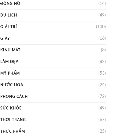
(14)
ĐỒNG HỒ
(49)
DU LỊCH
(130)
GIẢI TRÍ
(16)
GIÀY
(8)
KÍNH MẮT
(82)
LÀM ĐẸP
(53)
MỸ PHẨM
(24)
NƯỚC HOA
(72)
PHONG CÁCH
(49)
SỨC KHỎE
(67)
THỜI TRANG
(25)
THỰC PHẨM