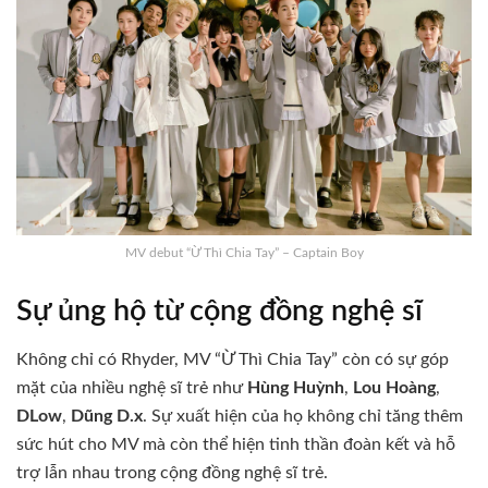
MV debut “Ừ Thì Chia Tay” – Captain Boy
Sự ủng hộ từ cộng đồng nghệ sĩ
Không chỉ có Rhyder, MV “Ừ Thì Chia Tay” còn có sự góp
mặt của nhiều nghệ sĩ trẻ như
Hùng Huỳnh
,
Lou Hoàng
,
DLow
,
Dũng D.x
.
Sự xuất hiện của họ không chỉ tăng thêm
sức hút cho MV mà còn thể hiện tinh thần đoàn kết và hỗ
trợ lẫn nhau trong cộng đồng nghệ sĩ trẻ.