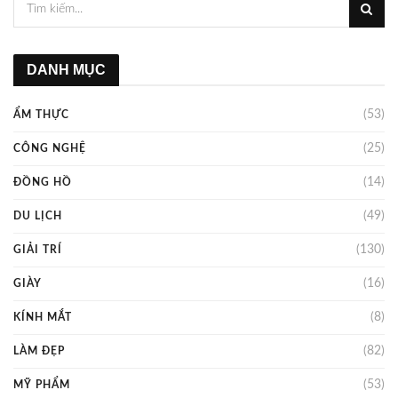
DANH MỤC
(53)
ẨM THỰC
(25)
CÔNG NGHỆ
(14)
ĐỒNG HỒ
(49)
DU LỊCH
(130)
GIẢI TRÍ
(16)
GIÀY
(8)
KÍNH MẮT
(82)
LÀM ĐẸP
(53)
MỸ PHẨM