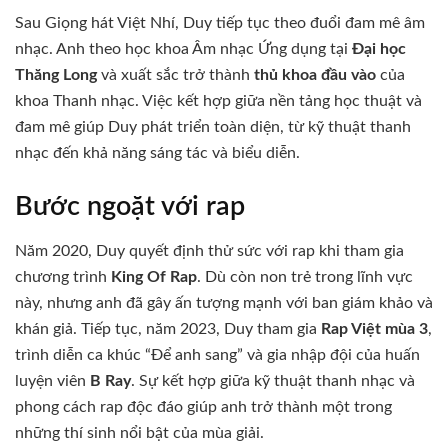
Sau Giọng hát Việt Nhí, Duy tiếp tục theo đuổi đam mê âm
nhạc.
Anh theo học khoa Âm nhạc Ứng dụng tại
Đại học
Thăng Long
và xuất sắc trở thành
thủ khoa đầu vào
của
khoa Thanh nhạc.
Việc kết hợp giữa nền tảng học thuật và
đam mê giúp Duy phát triển toàn diện, từ kỹ thuật thanh
nhạc đến khả năng sáng tác và biểu diễn.
Bước ngoặt với rap
Năm 2020, Duy quyết định thử sức với rap khi tham gia
chương trình
King Of Rap
.
Dù còn non trẻ trong lĩnh vực
này, nhưng anh đã gây ấn tượng mạnh với ban giám khảo và
khán giả.
Tiếp tục, năm 2023, Duy tham gia
Rap Việt mùa 3
,
trình diễn ca khúc “Để anh sang” và gia nhập đội của huấn
luyện viên
B Ray
.
Sự kết hợp giữa kỹ thuật thanh nhạc và
phong cách rap độc đáo giúp anh trở thành một trong
những thí sinh nổi bật của mùa giải.