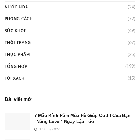
(24)
NƯỚC HOA
(72)
PHONG CÁCH
(49)
SỨC KHỎE
(67)
THỜI TRANG
(25)
THỰC PHẨM
(199)
TỔNG HỢP
(15)
TÚI XÁCH
Bài viết mới
7 Mẫu Kính Râm Mùa Hè Giúp Outfit Của Bạn
“Nâng Level” Ngay Lập Tức
16/05/2026