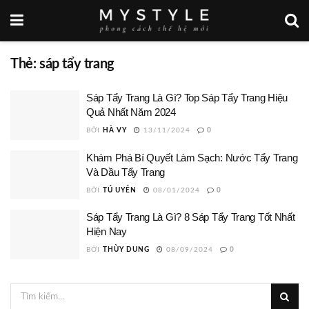
Thẻ:
sáp tẩy trang
Sáp Tẩy Trang Là Gì? Top Sáp Tẩy Trang Hiệu
Quả Nhất Năm 2024
BỞI
HÀ VY
13/11/2024
0
Khám Phá Bí Quyết Làm Sạch: Nước Tẩy Trang
Và Dầu Tẩy Trang
BỞI
TÚ UYÊN
08/01/2024
0
Sáp Tẩy Trang Là Gì? 8 Sáp Tẩy Trang Tốt Nhất
Hiện Nay
BỞI
THÙY DUNG
08/09/2024
0