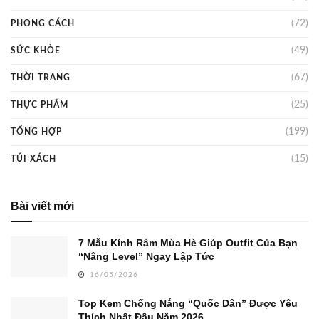
(72)
PHONG CÁCH
(49)
SỨC KHỎE
(67)
THỜI TRANG
(25)
THỰC PHẨM
(199)
TỔNG HỢP
(15)
TÚI XÁCH
Bài viết mới
7 Mẫu Kính Râm Mùa Hè Giúp Outfit Của Bạn
“Nâng Level” Ngay Lập Tức
16/05/2026
Top Kem Chống Nắng “Quốc Dân” Được Yêu
Thích Nhất Đầu Năm 2026