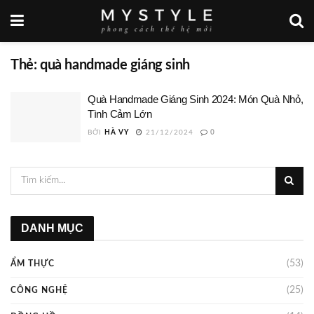
Thẻ:
quà handmade giáng sinh
Quà Handmade Giáng Sinh 2024: Món Quà Nhỏ,
Tình Cảm Lớn
BỞI
HÀ VY
21/12/2024
0
DANH MỤC
(53)
ẨM THỰC
(25)
CÔNG NGHỆ