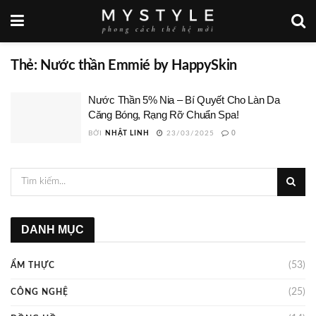
Thẻ:
Nước thần Emmié by HappySkin
Nước Thần 5% Nia – Bí Quyết Cho Làn Da
Căng Bóng, Rạng Rỡ Chuẩn Spa!
BỞI
NHẬT LINH
23/03/2025
0
DANH MỤC
(53)
ẨM THỰC
(25)
CÔNG NGHỆ