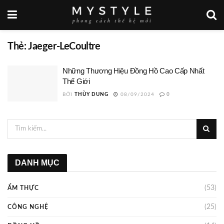
Thẻ:
Jaeger-LeCoultre
Những Thương Hiệu Đồng Hồ Cao Cấp Nhất
Thế Giới
BỞI
THÙY DUNG
08/09/2024
0
DANH MỤC
(53)
ẨM THỰC
(25)
CÔNG NGHỆ