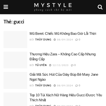
Thẻ:
gucci
Mũ Beret: Chiếc Mũ Không Bao Giờ Lỗi Thời
BỞI
THÙY DUNG
08/09/2024
0
Thương Hiệu Zara – Không Cao Cấp Nhưng
Đẳng Cấp
BỞI
TÚ UYÊN
12/11/2023
0
Giải Mã Sức Hút Của Giày Búp Bê Mary Jane
Ngọt Ngào
BỞI
THÙY DUNG
08/09/2024
0
Top 10 Túi Xách Nữ Hàng Hiệu Gucci Được Yêu
Thích Nhất