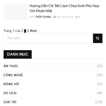
Hướng Dẫn Chi Tiết Cách Chọn Kính Phù Hợp
Với Khuôn Mặt
BỞI
THÙY DUNG
08/09/2024
0
Trang 1 của 2
1
2
Next
DANH MỤC
(53)
ẨM THỰC
(25)
CÔNG NGHỆ
(14)
ĐỒNG HỒ
(49)
DU LỊCH
(130)
GIẢI TRÍ