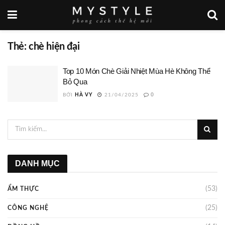
Thẻ:
chè hiện đại
Top 10 Món Chè Giải Nhiệt Mùa Hè Không Thể
Bỏ Qua
BỞI
HÀ VY
21/04/2025
0
DANH MỤC
(53)
ẨM THỰC
(25)
CÔNG NGHỆ