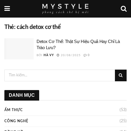
Thẻ:
cách detox cơ thể
Detox Cơ Thể: Thật Sự Hiệu Quả Hay Chỉ Là
Trào Lưu?
BỞI
HÀ VY
20/08/2025
0
DANH MỤC
(53)
ẨM THỰC
(25)
CÔNG NGHỆ