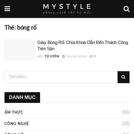
Thẻ:
bóng rổ
Giày Bóng Rổ: Chìa Khoá Dẫn Đến Thành Công
Trên Sân
BỞI
TÚ UYÊN
16/10/2023
0
DANH MỤC
(53)
ẨM THỰC
(25)
CÔNG NGHỆ